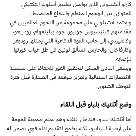
كارلو أنشيلوتي الذي يواصل تطبيق أسلوبه التكتيكي
المتوازن بين الهجوم المنظم والدفاع المنضبط.
ويعتمد أنشيلوتي على مجموعة من النجوم العالميين في
مقدمتهم فينيسيوس جونيور، جود بيلينغهام، رودريغو،
وفالفيردي، إلى جانب القوة الدفاعية التي يمثلها روديغر
وكارفاخال، والحارس المتألق لونين في ظل غياب كورتوا
للإصابة.
ويسعى النادي الملكي لتحقيق الفوز للحفاظ على سلسلة
الانتصارات المتتالية وتعزيز موقعه في الصدارة قبل فترة
التوقف الشتوي.
وضع أتلتيك بلباو قبل اللقاء
أما أتلتيك بلباو، فيدخل اللقاء وهو يعلم صعوبة المهمة
على أرضية البرنابيو، لكنه يطمح لتقديم أداء قوي يضمن له