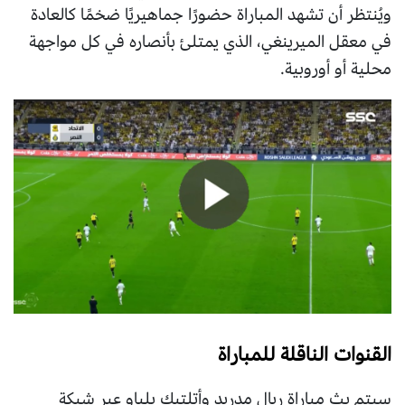
ويُنتظر أن تشهد المباراة حضورًا جماهيريًا ضخمًا كالعادة
في معقل الميرينغي، الذي يمتلئ بأنصاره في كل مواجهة
محلية أو أوروبية.
القنوات الناقلة للمباراة
سيتم بث مباراة ريال مدريد وأتلتيك بلباو عبر شبكة