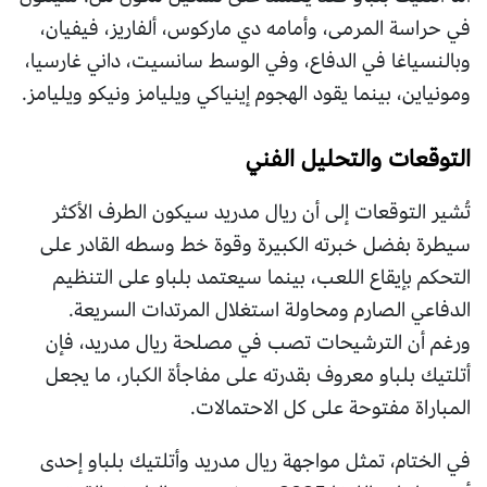
في حراسة المرمى، وأمامه دي ماركوس، ألفاريز، فيفيان،
وبالنسياغا في الدفاع، وفي الوسط سانسيت، داني غارسيا،
ومونياين، بينما يقود الهجوم إينياكي ويليامز ونيكو ويليامز.
التوقعات والتحليل الفني
تُشير التوقعات إلى أن ريال مدريد سيكون الطرف الأكثر
سيطرة بفضل خبرته الكبيرة وقوة خط وسطه القادر على
التحكم بإيقاع اللعب، بينما سيعتمد بلباو على التنظيم
الدفاعي الصارم ومحاولة استغلال المرتدات السريعة.
ورغم أن الترشيحات تصب في مصلحة ريال مدريد، فإن
أتلتيك بلباو معروف بقدرته على مفاجأة الكبار، ما يجعل
المباراة مفتوحة على كل الاحتمالات.
في الختام، تمثل مواجهة ريال مدريد وأتلتيك بلباو إحدى