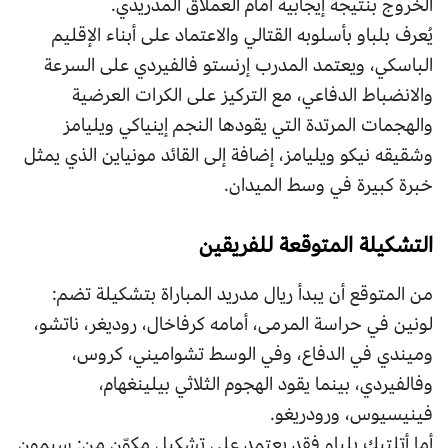
الخروج بنتيجة إيجابية أمام العملاق المدريدي.
يُعرف بلباو بأسلوبه القتالي والاعتماد على أبناء الإقليم
الباسكي، ويعتمد المدرب إرنستو فالفيردي على السرعة
والانضباط الدفاعي، مع التركيز على الكرات العرضية
والهجمات المرتدة التي يقودها النجم إينياكي ويليامز
وشقيقه نيكو ويليامز، إضافة إلى القائد مونياين الذي يمثل
خبرة كبيرة في وسط الميدان.
التشكيلة المتوقعة للفريقين
من المتوقع أن يبدأ ريال مدريد المباراة بتشكيلة تضم:
لونين في حراسة المرمى، أمامه كرفاخال، روديغر، ناتشو،
وميندي في الدفاع، وفي الوسط تشواميني، كروس،
وفالفيردي، بينما يقود الهجوم الثلاثي بيلينغهام،
فينيسيوس، ورودريغو.
أما أتلتيك بلباو فقد يعتمد على تشكيل مكوّن من: سيمون